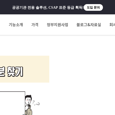
공공기관 전용 솔루션, CSAP 표준 등급 획득!
도입 문의
팅
기능소개
가격
정부지원사업
블로그&자료실
회