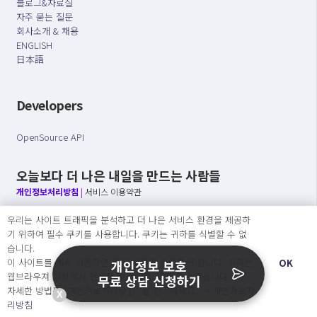
블로그&자료실
자주 묻는 질문
회사소개 & 채용
ENGLISH
日本語
Developers
OpenSource API
오늘보다 더 나은 내일을 만드는 사람들
개인정보처리방침
|
서비스 이용약관
우리는 사이트 트래픽을 분석하고 더 나은 서비스 환경을 제공하
○ 개인정보보호 컴플라이언스를 선도하겠습니다.
기 위하여 필수 쿠키를 사용합니다. 쿠키는 귀하를 식별할 수 없
○ 정보주체의 권리를 보장하겠습니다.
습니다.
○ 기업의 개인정보보호를 위한 효율적 관리를 보장하겠습니다.
이 사이트를 계속 사용하면 쿠키 사용에 동의하게 됩니다. 귀하는
OK
개인정보 보호
웹브라우져 설정에서 언제든지 쿠키를 삭제 할 수있습니다.
무료 상담 신청하기
자세한 방법은 “개인정보처리방침” 을 참고하세요. →
개인정보처
X
Copyright Ⓒ
리방침
2026 O.NE PEOPLE Co., Ltd. All rights reserved.