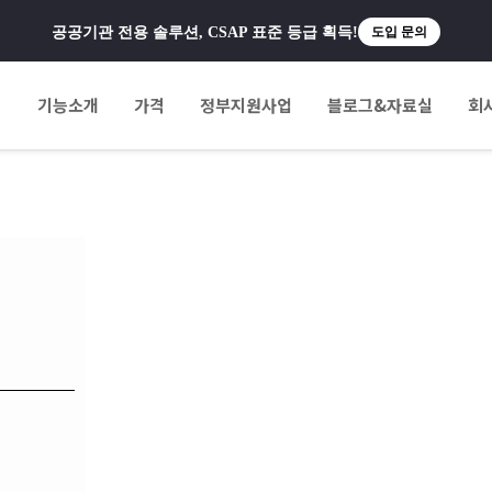
공공기관 전용 솔루션, CSAP 표준 등급 획득!
도입 문의
팅
기능소개
가격
정부지원사업
블로그&자료실
회