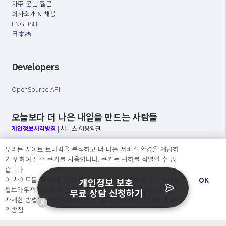
자주 묻는 질문
회사소개 & 채용
ENGLISH
日本語
Developers
OpenSource API
오늘보다 더 나은 내일을 만드는 사람들
개인정보처리방침
|
서비스 이용약관
우리는 사이트 트래픽을 분석하고 더 나은 서비스 환경을 제공하
○ 개인정보보호 컴플라이언스를 선도하겠습니다.
기 위하여 필수 쿠키를 사용합니다. 쿠키는 귀하를 식별할 수 없
○ 정보주체의 권리를 보장하겠습니다.
습니다.
○ 기업의 개인정보보호를 위한 효율적 관리를 보장하겠습니다.
이 사이트를 계속 사용하면 쿠키 사용에 동의하게 됩니다. 귀하는
OK
개인정보 보호
웹브라우져 설정에서 언제든지 쿠키를 삭제 할 수있습니다.
무료 상담 신청하기
자세한 방법은 “개인정보처리방침” 을 참고하세요. →
개인정보처
X
Copyright Ⓒ
리방침
2026 O.NE PEOPLE Co., Ltd. All rights reserved.