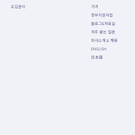
도입문의
가격
정부지원사업
블로그&자료실
자주 묻는 질문
회사소개 & 채용
ENGLISH
日本語