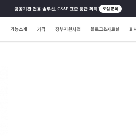
공공기관 전용 솔루션, CSAP 표준 등급 획득!
도입 문의
팅
기능소개
가격
정부지원사업
블로그&자료실
회