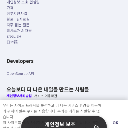
개인정보 보호 컨설팅
가격
정부지원사업
블로그&자료실
자주 묻는 질문
회사소개 & 채용
ENGLISH
日本語
Developers
OpenSource API
오늘보다 더 나은 내일을 만드는 사람들
개인정보처리방침
|
서비스 이용약관
우리는 사이트 트래픽을 분석하고 더 나은 서비스 환경을 제공하
○ 개인정보보호 컴플라이언스를 선도하겠습니다.
기 위하여 필수 쿠키를 사용합니다. 쿠키는 귀하를 식별할 수 없
○ 정보주체의 권리를 보장하겠습니다.
습니다.
○ 기업의 개인정보보호를 위한 효율적 관리를 보장하겠습니다.
이 사이트를 계속 사용하면 쿠키 사용에 동의하게 됩니다. 귀하는
OK
개인정보 보호