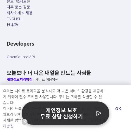
블로그&자료실
자주 묻는 질문
회사소개 & 채용
ENGLISH
日本語
Developers
OpenSource API
오늘보다 더 나은 내일을 만드는 사람들
개인정보처리방침
|
서비스 이용약관
우리는 사이트 트래픽을 분석하고 더 나은 서비스 환경을 제공하
○ 개인정보보호 컴플라이언스를 선도하겠습니다.
기 위하여 필수 쿠키를 사용합니다. 쿠키는 귀하를 식별할 수 없
○ 정보주체의 권리를 보장하겠습니다.
습니다.
○ 기업의 개인정보보호를 위한 효율적 관리를 보장하겠습니다.
이 사이트를 계속 사용하면 쿠키 사용에 동의하게 됩니다. 귀하는
OK
개인정보 보호
웹브라우져 설정에서 언제든지 쿠키를 삭제 할 수있습니다.
무료 상담 신청하기
자세한 방법은 “개인정보처리방침” 을 참고하세요. →
개인정보처
X
Copyright Ⓒ
리방침
2026 O.NE PEOPLE Co., Ltd. All rights reserved.