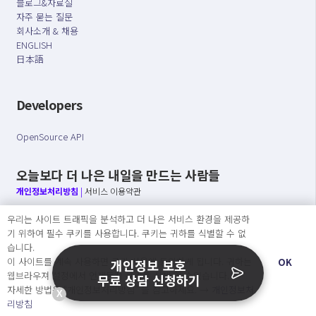
블로그&자료실
자주 묻는 질문
회사소개 & 채용
ENGLISH
日本語
Developers
OpenSource API
오늘보다 더 나은 내일을 만드는 사람들
개인정보처리방침
|
서비스 이용약관
우리는 사이트 트래픽을 분석하고 더 나은 서비스 환경을 제공하
○ 개인정보보호 컴플라이언스를 선도하겠습니다.
기 위하여 필수 쿠키를 사용합니다. 쿠키는 귀하를 식별할 수 없
○ 정보주체의 권리를 보장하겠습니다.
습니다.
○ 기업의 개인정보보호를 위한 효율적 관리를 보장하겠습니다.
이 사이트를 계속 사용하면 쿠키 사용에 동의하게 됩니다. 귀하는
OK
개인정보 보호
웹브라우져 설정에서 언제든지 쿠키를 삭제 할 수있습니다.
무료 상담 신청하기
자세한 방법은 “개인정보처리방침” 을 참고하세요. →
개인정보처
X
Copyright Ⓒ
리방침
2026 O.NE PEOPLE Co., Ltd. All rights reserved.