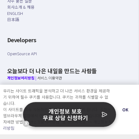
자주 묻는 질문
회사소개 & 채용
ENGLISH
日本語
Developers
OpenSource API
오늘보다 더 나은 내일을 만드는 사람들
개인정보처리방침
|
서비스 이용약관
우리는 사이트 트래픽을 분석하고 더 나은 서비스 환경을 제공하
○ 개인정보보호 컴플라이언스를 선도하겠습니다.
기 위하여 필수 쿠키를 사용합니다. 쿠키는 귀하를 식별할 수 없
○ 정보주체의 권리를 보장하겠습니다.
습니다.
○ 기업의 개인정보보호를 위한 효율적 관리를 보장하겠습니다.
이 사이트를 계속 사용하면 쿠키 사용에 동의하게 됩니다. 귀하는
OK
개인정보 보호
웹브라우져 설정에서 언제든지 쿠키를 삭제 할 수있습니다.
무료 상담 신청하기
자세한 방법은 “개인정보처리방침” 을 참고하세요. →
개인정보처
X
Copyright Ⓒ
리방침
2026 O.NE PEOPLE Co., Ltd. All rights reserved.