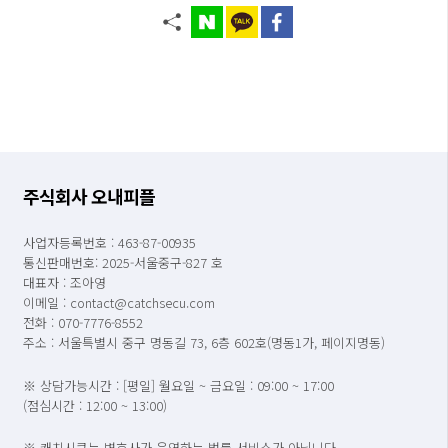
주식회사 오내피플
사업자등록번호 : 463-87-00935
통신판매번호: 2025-서울중구-827 호
대표자 : 조아영
이메일 : contact@catchsecu.com
전화 : 070-7776-8552
주소 : 서울특별시 중구 명동길 73, 6층 602호(명동1가, 페이지명동)
※ 상담가능시간 : [평일] 월요일 ~ 금요일 : 09:00 ~ 17:00
(점심시간 : 12:00 ~ 13:00)
※ 캐치시큐는 변호사가 운영하는 법률 서비스가 아닙니다.