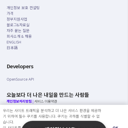
개인정보 보호 컨설팅
가격
정부지원사업
블로그&자료실
자주 묻는 질문
회사소개 & 채용
ENGLISH
日本語
Developers
OpenSource API
오늘보다 더 나은 내일을 만드는 사람들
개인정보처리방침
|
서비스 이용약관
우리는 사이트 트래픽을 분석하고 더 나은 서비스 환경을 제공하
○ 개인정보보호 컴플라이언스를 선도하겠습니다.
기 위하여 필수 쿠키를 사용합니다. 쿠키는 귀하를 식별할 수 없
○ 정보주체의 권리를 보장하겠습니다.
습니다.
○ 기업의 개인정보보호를 위한 효율적 관리를 보장하겠습니다.
이 사이트를 계속 사용하면 쿠키 사용에 동의하게 됩니다. 귀하는
OK