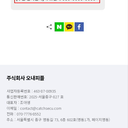
주식회사 오내피플
사업자등록번호 : 463-87-00935
통신판매번호: 2025-서울중구-827 호
대표자 : 조아영
이메일 : contact@catchsecu.com
전화 : 070-7776-8552
주소 : 서울특별시 중구 명동길 73, 6층 602호(명동1가, 페이지명동)