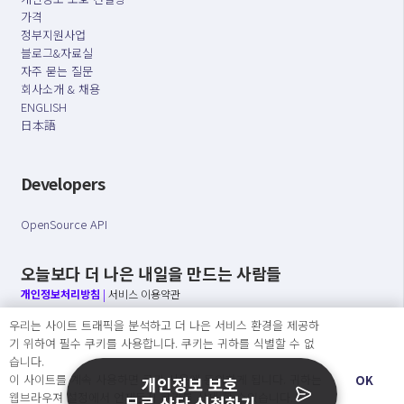
가격
정부지원사업
블로그&자료실
자주 묻는 질문
회사소개 & 채용
ENGLISH
日本語
Developers
OpenSource API
오늘보다 더 나은 내일을 만드는 사람들
개인정보처리방침
|
서비스 이용약관
우리는 사이트 트래픽을 분석하고 더 나은 서비스 환경을 제공하
○ 개인정보보호 컴플라이언스를 선도하겠습니다.
기 위하여 필수 쿠키를 사용합니다. 쿠키는 귀하를 식별할 수 없
○ 정보주체의 권리를 보장하겠습니다.
습니다.
○ 기업의 개인정보보호를 위한 효율적 관리를 보장하겠습니다.
이 사이트를 계속 사용하면 쿠키 사용에 동의하게 됩니다. 귀하는
OK
개인정보 보호
웹브라우져 설정에서 언제든지 쿠키를 삭제 할 수있습니다.
무료 상담 신청하기