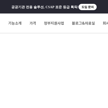
공공기관 전용 솔루션, CSAP 표준 등급 획득!
도입 문의
팅
기능소개
가격
정부지원사업
블로그&자료실
회