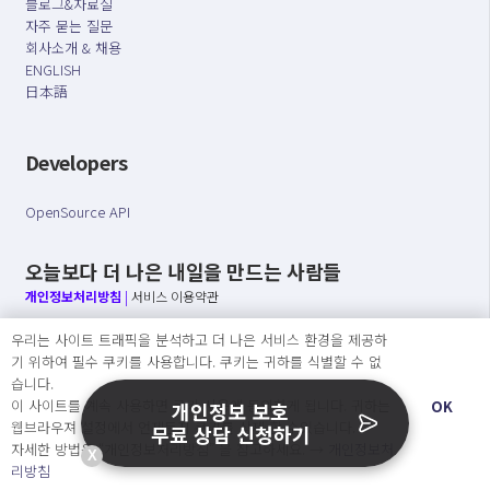
블로그&자료실
자주 묻는 질문
회사소개 & 채용
ENGLISH
日本語
Developers
OpenSource API
오늘보다 더 나은 내일을 만드는 사람들
개인정보처리방침
|
서비스 이용약관
우리는 사이트 트래픽을 분석하고 더 나은 서비스 환경을 제공하
○ 개인정보보호 컴플라이언스를 선도하겠습니다.
기 위하여 필수 쿠키를 사용합니다. 쿠키는 귀하를 식별할 수 없
○ 정보주체의 권리를 보장하겠습니다.
습니다.
○ 기업의 개인정보보호를 위한 효율적 관리를 보장하겠습니다.
이 사이트를 계속 사용하면 쿠키 사용에 동의하게 됩니다. 귀하는
OK
개인정보 보호
웹브라우져 설정에서 언제든지 쿠키를 삭제 할 수있습니다.
무료 상담 신청하기
자세한 방법은 “개인정보처리방침” 을 참고하세요. →
개인정보처
X
Copyright Ⓒ
리방침
2026 O.NE PEOPLE Co., Ltd. All rights reserved.