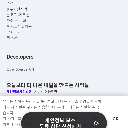
가격
정부지원사업
블로그&자료실
자주 묻는 질문
회사소개 & 채용
ENGLISH
日本語
Developers
OpenSource API
오늘보다 더 나은 내일을 만드는 사람들
개인정보처리방침
|
서비스 이용약관
우리는 사이트 트래픽을 분석하고 더 나은 서비스 환경을 제공하
○ 개인정보보호 컴플라이언스를 선도하겠습니다.
기 위하여 필수 쿠키를 사용합니다. 쿠키는 귀하를 식별할 수 없
○ 정보주체의 권리를 보장하겠습니다.
습니다.
○ 기업의 개인정보보호를 위한 효율적 관리를 보장하겠습니다.
이 사이트를 계속 사용하면 쿠키 사용에 동의하게 됩니다. 귀하는
OK
개인정보 보호
웹브라우져 설정에서 언제든지 쿠키를 삭제 할 수있습니다.
무료 상담 신청하기