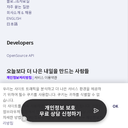
블로그&자료실
자주 묻는 질문
회사소개 & 채용
ENGLISH
日本語
Developers
OpenSource API
오늘보다 더 나은 내일을 만드는 사람들
개인정보처리방침
|
서비스 이용약관
우리는 사이트 트래픽을 분석하고 더 나은 서비스 환경을 제공하
○ 개인정보보호 컴플라이언스를 선도하겠습니다.
기 위하여 필수 쿠키를 사용합니다. 쿠키는 귀하를 식별할 수 없
○ 정보주체의 권리를 보장하겠습니다.
습니다.
○ 기업의 개인정보보호를 위한 효율적 관리를 보장하겠습니다.
이 사이트를 계속 사용하면 쿠키 사용에 동의하게 됩니다. 귀하는
OK
개인정보 보호
웹브라우져 설정에서 언제든지 쿠키를 삭제 할 수있습니다.
무료 상담 신청하기
자세한 방법은 “개인정보처리방침” 을 참고하세요. →
개인정보처
X
Copyright Ⓒ
리방침
2026 O.NE PEOPLE Co., Ltd. All rights reserved.