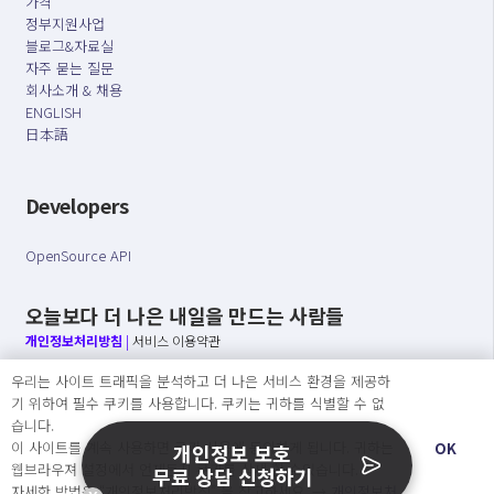
가격
정부지원사업
블로그&자료실
자주 묻는 질문
회사소개 & 채용
ENGLISH
日本語
Developers
OpenSource API
오늘보다 더 나은 내일을 만드는 사람들
개인정보처리방침
|
서비스 이용약관
우리는 사이트 트래픽을 분석하고 더 나은 서비스 환경을 제공하
○ 개인정보보호 컴플라이언스를 선도하겠습니다.
기 위하여 필수 쿠키를 사용합니다. 쿠키는 귀하를 식별할 수 없
○ 정보주체의 권리를 보장하겠습니다.
습니다.
○ 기업의 개인정보보호를 위한 효율적 관리를 보장하겠습니다.
이 사이트를 계속 사용하면 쿠키 사용에 동의하게 됩니다. 귀하는
OK
개인정보 보호
웹브라우져 설정에서 언제든지 쿠키를 삭제 할 수있습니다.
무료 상담 신청하기
자세한 방법은 “개인정보처리방침” 을 참고하세요. →
개인정보처