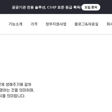
공공기관 전용 솔루션, CSAP 표준 등급 획득!
도입 문의
팅
기능소개
가격
정부지원사업
블로그&자료실
회