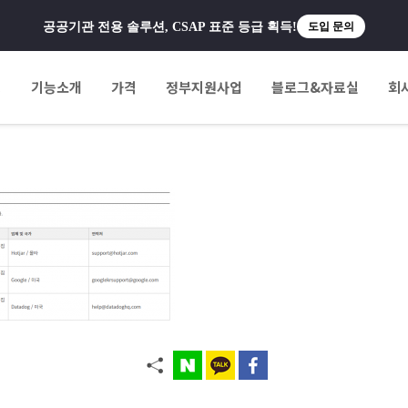
공공기관 전용 솔루션, CSAP 표준 등급 획득!
도입 문의
팅
기능소개
가격
정부지원사업
블로그&자료실
회