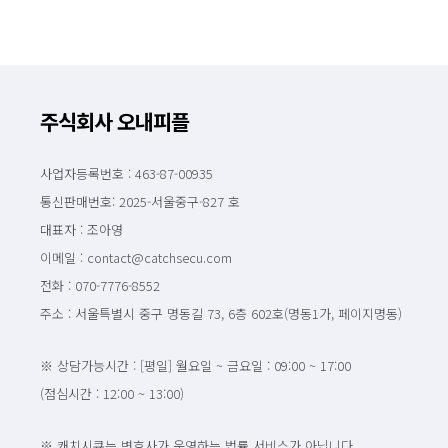
주식회사 오내피플
사업자등록번호 : 463-87-00935
통신판매번호: 2025-서울중구-827 호
대표자 : 조아영
이메일 : contact@catchsecu.com
전화 : 070-7776-8552
주소 : 서울특별시 중구 명동길 73, 6층 602호(명동1가, 페이지명동)
※ 상담가능시간 : [평일] 월요일 ~ 금요일 : 09:00 ~ 17:00
(점심시간 : 12:00 ~ 13:00)
※ 캐치시큐는 변호사가 운영하는 법률 서비스가 아닙니다.