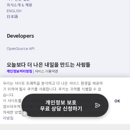
회사소개 & 채용
ENGLISH
日本語
Developers
OpenSource API
오늘보다 더 나은 내일을 만드는 사람들
개인정보처리방침
|
서비스 이용약관
우리는 사이트 트래픽을 분석하고 더 나은 서비스 환경을 제공하
○ 개인정보보호 컴플라이언스를 선도하겠습니다.
기 위하여 필수 쿠키를 사용합니다. 쿠키는 귀하를 식별할 수 없
○ 정보주체의 권리를 보장하겠습니다.
습니다.
○ 기업의 개인정보보호를 위한 효율적 관리를 보장하겠습니다.
이 사이트를 계속 사용하면 쿠키 사용에 동의하게 됩니다. 귀하는
OK
개인정보 보호
웹브라우져 설정에서 언제든지 쿠키를 삭제 할 수있습니다.
무료 상담 신청하기
자세한 방법은 “개인정보처리방침” 을 참고하세요. →
개인정보처
X
Copyright Ⓒ
리방침
2026 O.NE PEOPLE Co., Ltd. All rights reserved.