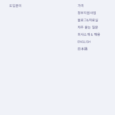
도입문의
가격
정부지원사업
블로그&자료실
자주 묻는 질문
회사소개 & 채용
ENGLISH
日本語