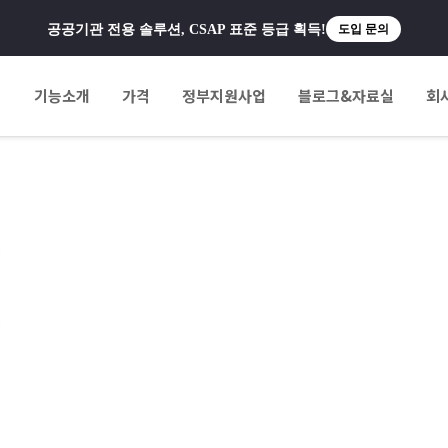
공공기관 전용 솔루션, CSAP 표준 등급 획득!
도입 문의
팅
기능소개
가격
정부지원사업
블로그&자료실
회