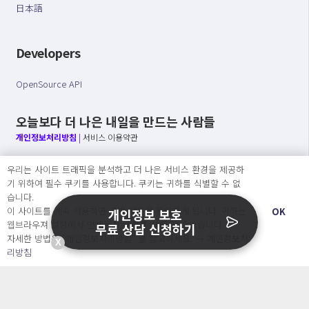
日本語
Developers
OpenSource API
오늘보다 더 나은 내일을 만드는 사람들
개인정보처리방침
|
서비스 이용약관
○ 개인정보보호 컴플라이언스를 선도하겠습니다.
우리는 사이트 트래픽을 분석하고 더 나은 서비스 환경을 제공하
○ 정보주체의 권리를 보장하겠습니다.
기 위하여 필수 쿠키를 사용합니다. 쿠키는 귀하를 식별할 수 없
○ 기업의 개인정보보호를 위한 효율적 관리를 보장하겠습니다.
습니다.
이 사이트를 계속 사용하면 쿠키 사용에 동의하게 됩니다. 귀하는
OK
개인정보 보호
웹브라우져 설정에서 언제든지 쿠키를 삭제 할 수있습니다.
무료 상담 신청하기
자세한 방법은 “개인정보처리방침” 을 참고하세요. →
개인정보처
X
Copyright Ⓒ
리방침
2026 O.NE PEOPLE Co., Ltd. All rights reserved.