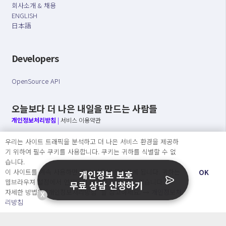
회사소개 & 채용
ENGLISH
日本語
Developers
OpenSource API
오늘보다 더 나은 내일을 만드는 사람들
개인정보처리방침
|
서비스 이용약관
우리는 사이트 트래픽을 분석하고 더 나은 서비스 환경을 제공하
○ 개인정보보호 컴플라이언스를 선도하겠습니다.
기 위하여 필수 쿠키를 사용합니다. 쿠키는 귀하를 식별할 수 없
○ 정보주체의 권리를 보장하겠습니다.
습니다.
○ 기업의 개인정보보호를 위한 효율적 관리를 보장하겠습니다.
이 사이트를 계속 사용하면 쿠키 사용에 동의하게 됩니다. 귀하는
OK
개인정보 보호
웹브라우져 설정에서 언제든지 쿠키를 삭제 할 수있습니다.
무료 상담 신청하기
자세한 방법은 “개인정보처리방침” 을 참고하세요. →
개인정보처
X
Copyright Ⓒ
리방침
2026 O.NE PEOPLE Co., Ltd. All rights reserved.