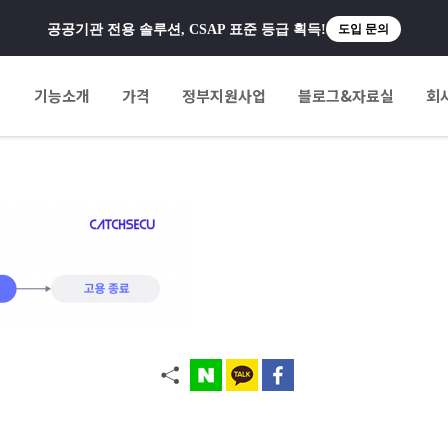
공공기관 전용 솔루션, CSAP 표준 등급 획득!
도입 문의
팅
기능소개
가격
정부지원사업
블로그&자료실
회