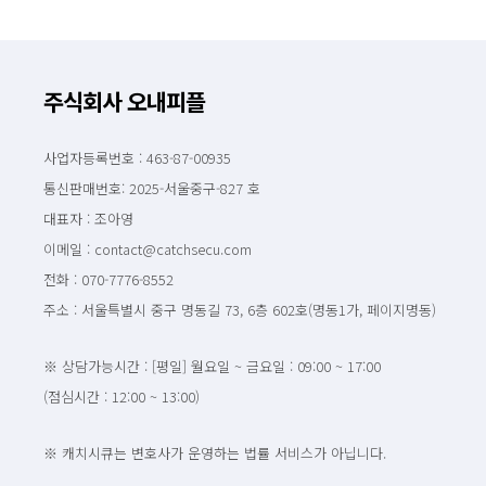
주식회사 오내피플
사업자등록번호 : 463-87-00935
통신판매번호: 2025-서울중구-827 호
대표자 : 조아영
이메일 : contact@catchsecu.com
전화 : 070-7776-8552
주소 : 서울특별시 중구 명동길 73, 6층 602호(명동1가, 페이지명동)
※ 상담가능시간 : [평일] 월요일 ~ 금요일 : 09:00 ~ 17:00
(점심시간 : 12:00 ~ 13:00)
※ 캐치시큐는 변호사가 운영하는 법률 서비스가 아닙니다.