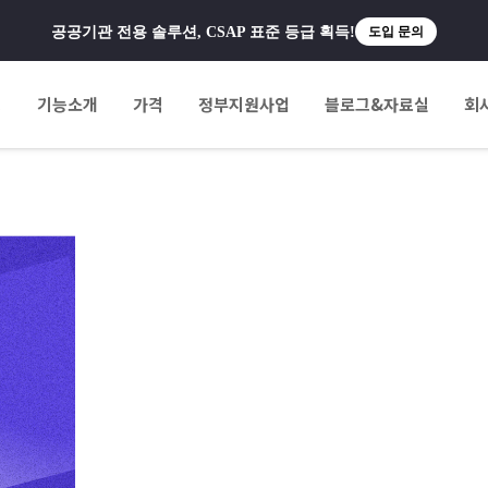
공공기관 전용 솔루션, CSAP 표준 등급 획득!
도입 문의
팅
기능소개
가격
정부지원사업
블로그&자료실
회