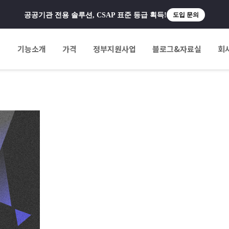
공공기관 전용 솔루션, CSAP 표준 등급 획득!
도입 문의
팅
기능소개
가격
정부지원사업
블로그&자료실
회