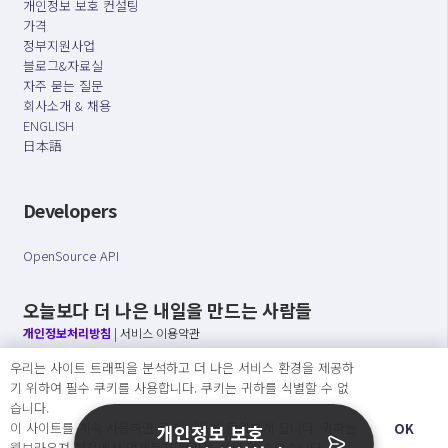
개인정보 보호 컨설팅
가격
정부지원사업
블로그&자료실
자주 묻는 질문
회사소개 & 채용
ENGLISH
日本語
Developers
OpenSource API
오늘보다 더 나은 내일을 만드는 사람들
개인정보처리방침
|
서비스 이용약관
우리는 사이트 트래픽을 분석하고 더 나은 서비스 환경을 제공하
○ 개인정보보호 컴플라이언스를 선도하겠습니다.
기 위하여 필수 쿠키를 사용합니다. 쿠키는 귀하를 식별할 수 없
○ 정보주체의 권리를 보장하겠습니다.
습니다.
○ 기업의 개인정보보호를 위한 효율적 관리를 보장하겠습니다.
이 사이트를 계속 사용하면 쿠키 사용에 동의하게 됩니다. 귀하는
OK
개인정보 보호
웹브라우져 설정에서 언제든지 쿠키를 삭제 할 수있습니다.