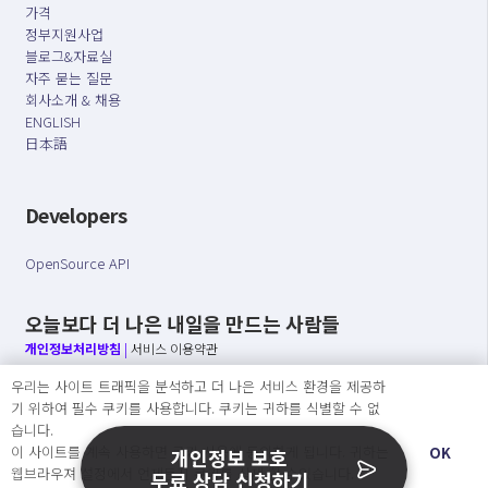
가격
정부지원사업
블로그&자료실
자주 묻는 질문
회사소개 & 채용
ENGLISH
日本語
Developers
OpenSource API
오늘보다 더 나은 내일을 만드는 사람들
개인정보처리방침
|
서비스 이용약관
우리는 사이트 트래픽을 분석하고 더 나은 서비스 환경을 제공하
○ 개인정보보호 컴플라이언스를 선도하겠습니다.
기 위하여 필수 쿠키를 사용합니다. 쿠키는 귀하를 식별할 수 없
○ 정보주체의 권리를 보장하겠습니다.
습니다.
○ 기업의 개인정보보호를 위한 효율적 관리를 보장하겠습니다.
이 사이트를 계속 사용하면 쿠키 사용에 동의하게 됩니다. 귀하는
OK
개인정보 보호
웹브라우져 설정에서 언제든지 쿠키를 삭제 할 수있습니다.
무료 상담 신청하기