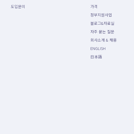
도입문의
가격
정부지원사업
블로그&자료실
자주 묻는 질문
회사소개 & 채용
ENGLISH
日本語