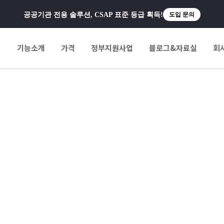
공공기관 전용 솔루션, CSAP 표준 등급 획득!
도입 문의
팅
기능소개
가격
정부지원사업
블로그&자료실
회