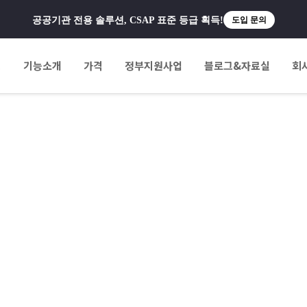
공공기관 전용 솔루션, CSAP 표준 등급 획득!
도입 문의
팅
기능소개
가격
정부지원사업
블로그&자료실
회