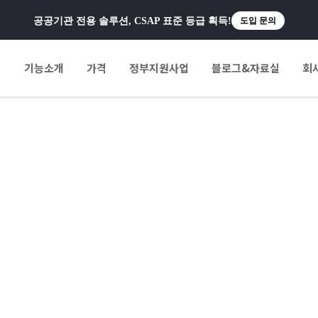
공공기관 전용 솔루션, CSAP 표준 등급 획득!
도입 문의
팅
기능소개
가격
정부지원사업
블로그&자료실
회