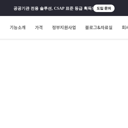
공공기관 전용 솔루션, CSAP 표준 등급 획득!
도입 문의
팅
기능소개
가격
정부지원사업
블로그&자료실
회