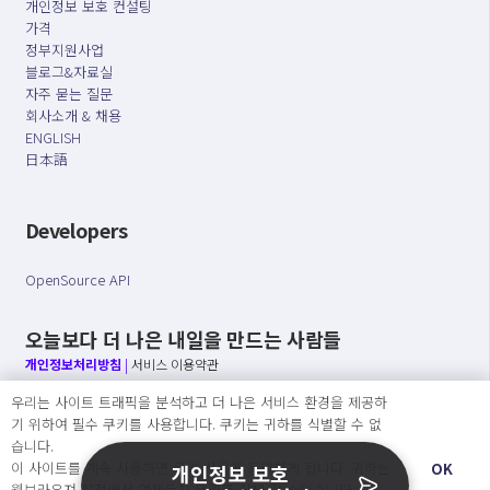
개인정보 보호 컨설팅
가격
정부지원사업
블로그&자료실
자주 묻는 질문
회사소개 & 채용
ENGLISH
日本語
Developers
OpenSource API
오늘보다 더 나은 내일을 만드는 사람들
개인정보처리방침
|
서비스 이용약관
우리는 사이트 트래픽을 분석하고 더 나은 서비스 환경을 제공하
○ 개인정보보호 컴플라이언스를 선도하겠습니다.
기 위하여 필수 쿠키를 사용합니다. 쿠키는 귀하를 식별할 수 없
○ 정보주체의 권리를 보장하겠습니다.
습니다.
○ 기업의 개인정보보호를 위한 효율적 관리를 보장하겠습니다.
이 사이트를 계속 사용하면 쿠키 사용에 동의하게 됩니다. 귀하는
OK
개인정보 보호
웹브라우져 설정에서 언제든지 쿠키를 삭제 할 수있습니다.