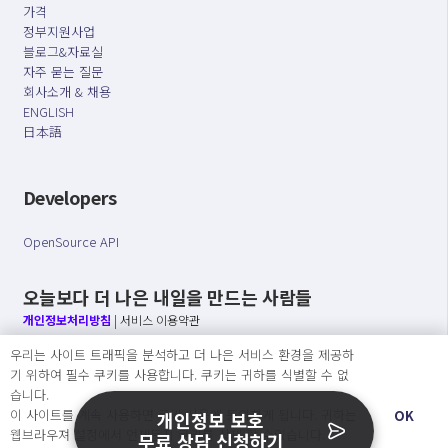
가격
정부지원사업
블로그&자료실
자주 묻는 질문
회사소개 & 채용
ENGLISH
日本語
Developers
OpenSource API
오늘보다 더 나은 내일을 만드는 사람들
개인정보처리방침
|
서비스 이용약관
우리는 사이트 트래픽을 분석하고 더 나은 서비스 환경을 제공하
○ 개인정보보호 컴플라이언스를 선도하겠습니다.
기 위하여 필수 쿠키를 사용합니다. 쿠키는 귀하를 식별할 수 없
○ 정보주체의 권리를 보장하겠습니다.
습니다.
○ 기업의 개인정보보호를 위한 효율적 관리를 보장하겠습니다.
이 사이트를 계속 사용하면 쿠키 사용에 동의하게 됩니다. 귀하는
OK
개인정보 보호
웹브라우져 설정에서 언제든지 쿠키를 삭제 할 수있습니다.
무료 상담 신청하기