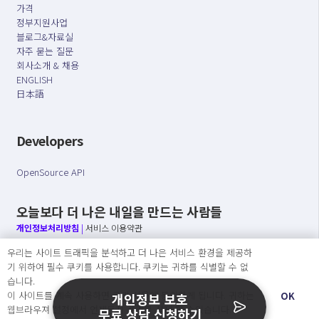
가격
정부지원사업
블로그&자료실
자주 묻는 질문
회사소개 & 채용
ENGLISH
日本語
Developers
OpenSource API
오늘보다 더 나은 내일을 만드는 사람들
개인정보처리방침
|
서비스 이용약관
우리는 사이트 트래픽을 분석하고 더 나은 서비스 환경을 제공하
○ 개인정보보호 컴플라이언스를 선도하겠습니다.
기 위하여 필수 쿠키를 사용합니다. 쿠키는 귀하를 식별할 수 없
○ 정보주체의 권리를 보장하겠습니다.
습니다.
○ 기업의 개인정보보호를 위한 효율적 관리를 보장하겠습니다.
이 사이트를 계속 사용하면 쿠키 사용에 동의하게 됩니다. 귀하는
OK
개인정보 보호
웹브라우져 설정에서 언제든지 쿠키를 삭제 할 수있습니다.
무료 상담 신청하기