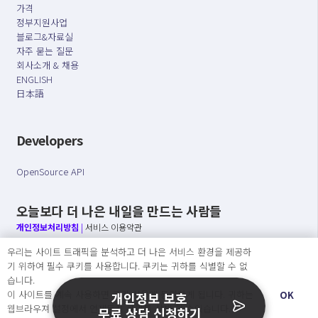
가격
정부지원사업
블로그&자료실
자주 묻는 질문
회사소개 & 채용
ENGLISH
日本語
Developers
OpenSource API
오늘보다 더 나은 내일을 만드는 사람들
개인정보처리방침
|
서비스 이용약관
우리는 사이트 트래픽을 분석하고 더 나은 서비스 환경을 제공하
○ 개인정보보호 컴플라이언스를 선도하겠습니다.
기 위하여 필수 쿠키를 사용합니다. 쿠키는 귀하를 식별할 수 없
○ 정보주체의 권리를 보장하겠습니다.
습니다.
○ 기업의 개인정보보호를 위한 효율적 관리를 보장하겠습니다.
이 사이트를 계속 사용하면 쿠키 사용에 동의하게 됩니다. 귀하는
OK
개인정보 보호
웹브라우져 설정에서 언제든지 쿠키를 삭제 할 수있습니다.
무료 상담 신청하기