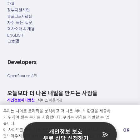
가격
정부지원사업
블로그&자료실
자주 묻는 질문
회사소개 & 채용
ENGLISH
日本語
Developers
OpenSource API
오늘보다 더 나은 내일을 만드는 사람들
개인정보처리방침
|
서비스 이용약관
우리는 사이트 트래픽을 분석하고 더 나은 서비스 환경을 제공하
○ 개인정보보호 컴플라이언스를 선도하겠습니다.
기 위하여 필수 쿠키를 사용합니다. 쿠키는 귀하를 식별할 수 없
○ 정보주체의 권리를 보장하겠습니다.
습니다.
○ 기업의 개인정보보호를 위한 효율적 관리를 보장하겠습니다.
이 사이트를 계속 사용하면 쿠키 사용에 동의하게 됩니다. 귀하는
OK
개인정보 보호
웹브라우져 설정에서 언제든지 쿠키를 삭제 할 수있습니다.
무료 상담 신청하기