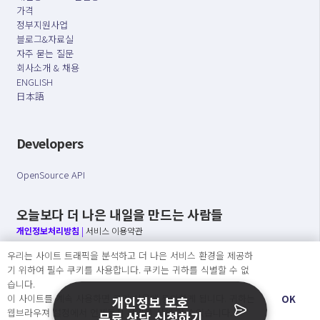
가격
정부지원사업
블로그&자료실
자주 묻는 질문
회사소개 & 채용
ENGLISH
日本語
Developers
OpenSource API
오늘보다 더 나은 내일을 만드는 사람들
개인정보처리방침
|
서비스 이용약관
우리는 사이트 트래픽을 분석하고 더 나은 서비스 환경을 제공하
○ 개인정보보호 컴플라이언스를 선도하겠습니다.
기 위하여 필수 쿠키를 사용합니다. 쿠키는 귀하를 식별할 수 없
○ 정보주체의 권리를 보장하겠습니다.
습니다.
○ 기업의 개인정보보호를 위한 효율적 관리를 보장하겠습니다.
이 사이트를 계속 사용하면 쿠키 사용에 동의하게 됩니다. 귀하는
OK
개인정보 보호
웹브라우져 설정에서 언제든지 쿠키를 삭제 할 수있습니다.
무료 상담 신청하기