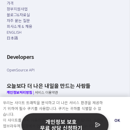
가격
정부지원사업
블로그&자료실
자주 묻는 질문
회사소개 & 채용
ENGLISH
日本語
Developers
OpenSource API
오늘보다 더 나은 내일을 만드는 사람들
개인정보처리방침
|
서비스 이용약관
우리는 사이트 트래픽을 분석하고 더 나은 서비스 환경을 제공하
○ 개인정보보호 컴플라이언스를 선도하겠습니다.
기 위하여 필수 쿠키를 사용합니다. 쿠키는 귀하를 식별할 수 없
○ 정보주체의 권리를 보장하겠습니다.
습니다.
○ 기업의 개인정보보호를 위한 효율적 관리를 보장하겠습니다.
이 사이트를 계속 사용하면 쿠키 사용에 동의하게 됩니다. 귀하는
OK
개인정보 보호
웹브라우져 설정에서 언제든지 쿠키를 삭제 할 수있습니다.
무료 상담 신청하기