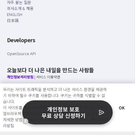
자주 묻는 질문
회사소개 & 채용
ENGLISH
日本語
Developers
OpenSource API
오늘보다 더 나은 내일을 만드는 사람들
개인정보처리방침
|
서비스 이용약관
우리는 사이트 트래픽을 분석하고 더 나은 서비스 환경을 제공하
○ 개인정보보호 컴플라이언스를 선도하겠습니다.
기 위하여 필수 쿠키를 사용합니다. 쿠키는 귀하를 식별할 수 없
○ 정보주체의 권리를 보장하겠습니다.
습니다.
○ 기업의 개인정보보호를 위한 효율적 관리를 보장하겠습니다.
이 사이트를 계속 사용하면 쿠키 사용에 동의하게 됩니다. 귀하는
OK
개인정보 보호
웹브라우져 설정에서 언제든지 쿠키를 삭제 할 수있습니다.
무료 상담 신청하기
자세한 방법은 “개인정보처리방침” 을 참고하세요. →
개인정보처
X
Copyright Ⓒ
리방침
2026 O.NE PEOPLE Co., Ltd. All rights reserved.