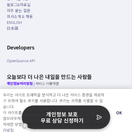
블로그&자료실
자주 묻는 질문
회사소개 & 채용
ENGLISH
日本語
Developers
OpenSource API
오늘보다 더 나은 내일을 만드는 사람들
개인정보처리방침
|
서비스 이용약관
우리는 사이트 트래픽을 분석하고 더 나은 서비스 환경을 제공하
○ 개인정보보호 컴플라이언스를 선도하겠습니다.
기 위하여 필수 쿠키를 사용합니다. 쿠키는 귀하를 식별할 수 없
○ 정보주체의 권리를 보장하겠습니다.
습니다.
○ 기업의 개인정보보호를 위한 효율적 관리를 보장하겠습니다.
이 사이트를 계속 사용하면 쿠키 사용에 동의하게 됩니다. 귀하는
OK
개인정보 보호
웹브라우져 설정에서 언제든지 쿠키를 삭제 할 수있습니다.
무료 상담 신청하기
자세한 방법은 “개인정보처리방침” 을 참고하세요. →
개인정보처
X
Copyright Ⓒ
리방침