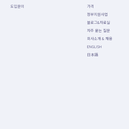
도입문의
가격
정부지원사업
블로그&자료실
자주 묻는 질문
회사소개 & 채용
ENGLISH
日本語