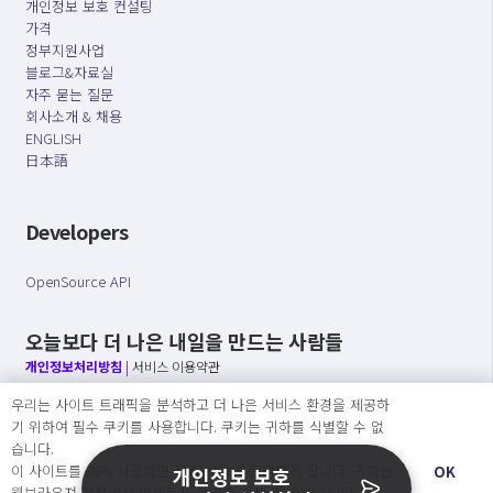
개인정보 보호 컨설팅
가격
정부지원사업
블로그&자료실
자주 묻는 질문
회사소개 & 채용
ENGLISH
日本語
Developers
OpenSource API
오늘보다 더 나은 내일을 만드는 사람들
개인정보처리방침
|
서비스 이용약관
우리는 사이트 트래픽을 분석하고 더 나은 서비스 환경을 제공하
○ 개인정보보호 컴플라이언스를 선도하겠습니다.
기 위하여 필수 쿠키를 사용합니다. 쿠키는 귀하를 식별할 수 없
○ 정보주체의 권리를 보장하겠습니다.
습니다.
○ 기업의 개인정보보호를 위한 효율적 관리를 보장하겠습니다.
이 사이트를 계속 사용하면 쿠키 사용에 동의하게 됩니다. 귀하는
OK
개인정보 보호
웹브라우져 설정에서 언제든지 쿠키를 삭제 할 수있습니다.