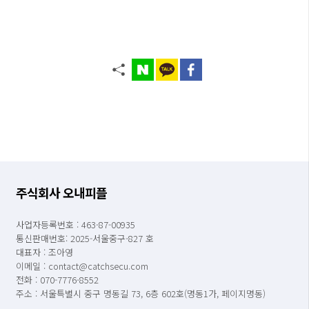
주식회사 오내피플
사업자등록번호 : 463-87-00935
통신판매번호: 2025-서울중구-827 호
대표자 : 조아영
이메일 : contact@catchsecu.com
전화 : 070-7776-8552
주소 : 서울특별시 중구 명동길 73, 6층 602호(명동1가, 페이지명동)