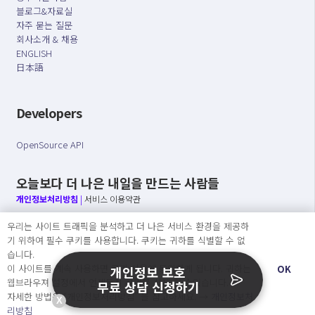
블로그&자료실
자주 묻는 질문
회사소개 & 채용
ENGLISH
日本語
Developers
OpenSource API
오늘보다 더 나은 내일을 만드는 사람들
개인정보처리방침
|
서비스 이용약관
우리는 사이트 트래픽을 분석하고 더 나은 서비스 환경을 제공하
○ 개인정보보호 컴플라이언스를 선도하겠습니다.
기 위하여 필수 쿠키를 사용합니다. 쿠키는 귀하를 식별할 수 없
○ 정보주체의 권리를 보장하겠습니다.
습니다.
○ 기업의 개인정보보호를 위한 효율적 관리를 보장하겠습니다.
이 사이트를 계속 사용하면 쿠키 사용에 동의하게 됩니다. 귀하는
OK
개인정보 보호
웹브라우져 설정에서 언제든지 쿠키를 삭제 할 수있습니다.
무료 상담 신청하기
자세한 방법은 “개인정보처리방침” 을 참고하세요. →
개인정보처
X
Copyright Ⓒ
리방침