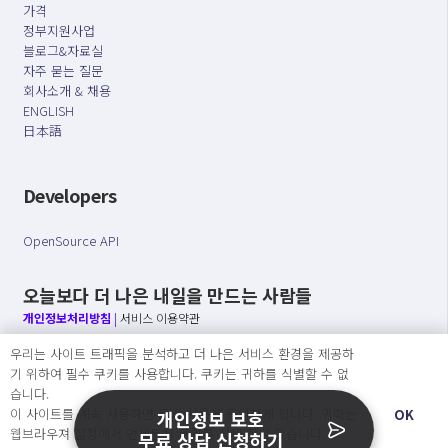
가격
정부지원사업
블로그&자료실
자주 묻는 질문
회사소개 & 채용
ENGLISH
日本語
Developers
OpenSource API
오늘보다 더 나은 내일을 만드는 사람들
개인정보처리방침
|
서비스 이용약관
우리는 사이트 트래픽을 분석하고 더 나은 서비스 환경을 제공하
○ 개인정보보호 컴플라이언스를 선도하겠습니다.
기 위하여 필수 쿠키를 사용합니다. 쿠키는 귀하를 식별할 수 없
○ 정보주체의 권리를 보장하겠습니다.
습니다.
○ 기업의 개인정보보호를 위한 효율적 관리를 보장하겠습니다.
이 사이트를 계속 사용하면 쿠키 사용에 동의하게 됩니다. 귀하는
OK
개인정보 보호
웹브라우져 설정에서 언제든지 쿠키를 삭제 할 수있습니다.
무료 상담 신청하기