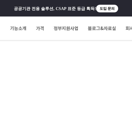
공공기관 전용 솔루션, CSAP 표준 등급 획득!
도입 문의
팅
기능소개
가격
정부지원사업
블로그&자료실
회