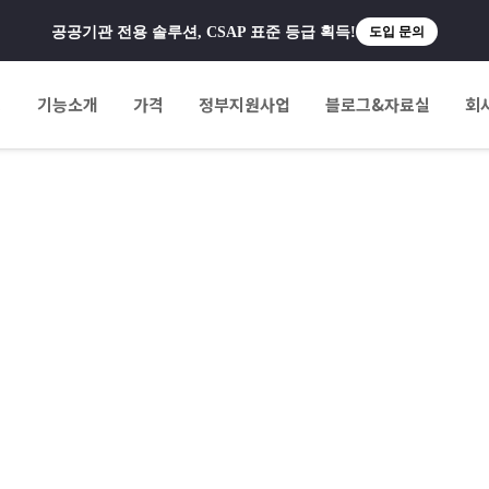
공공기관 전용 솔루션, CSAP 표준 등급 획득!
도입 문의
팅
기능소개
가격
정부지원사업
블로그&자료실
회