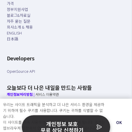
가격
정부지원사업
블로그&자료실
자주 묻는 질문
회사소개 & 채용
ENGLISH
日本語
Developers
OpenSource API
오늘보다 더 나은 내일을 만드는 사람들
개인정보처리방침
|
서비스 이용약관
우리는 사이트 트래픽을 분석하고 더 나은 서비스 환경을 제공하
○ 개인정보보호 컴플라이언스를 선도하겠습니다.
기 위하여 필수 쿠키를 사용합니다. 쿠키는 귀하를 식별할 수 없
○ 정보주체의 권리를 보장하겠습니다.
습니다.
○ 기업의 개인정보보호를 위한 효율적 관리를 보장하겠습니다.
이 사이트를 계속 사용하면 쿠키 사용에 동의하게 됩니다. 귀하는
OK
개인정보 보호
웹브라우져 설정에서 언제든지 쿠키를 삭제 할 수있습니다.
무료 상담 신청하기