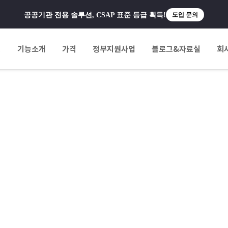
공공기관 전용 솔루션, CSAP 표준 등급 획득!
도입 문의
팅
기능소개
가격
정부지원사업
블로그&자료실
회