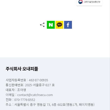
주식회사 오내피플
사업자등록번호 : 463-87-00935
통신판매번호: 2025-서울중구-827 호
대표자 : 조아영
이메일 : contact@catchsecu.com
전화 : 070-7776-8552
주소 : 서울특별시 중구 명동길 73, 6층 602호(명동1가, 페이지명동)