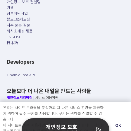
개인정보 보호 컨설팅
가격
정부지원사업
블로그&자료실
자주 묻는 질문
회사소개 & 채용
ENGLISH
日本語
Developers
OpenSource API
오늘보다 더 나은 내일을 만드는 사람들
개인정보처리방침
|
서비스 이용약관
우리는 사이트 트래픽을 분석하고 더 나은 서비스 환경을 제공하
○ 개인정보보호 컴플라이언스를 선도하겠습니다.
기 위하여 필수 쿠키를 사용합니다. 쿠키는 귀하를 식별할 수 없
○ 정보주체의 권리를 보장하겠습니다.
습니다.
○ 기업의 개인정보보호를 위한 효율적 관리를 보장하겠습니다.
이 사이트를 계속 사용하면 쿠키 사용에 동의하게 됩니다. 귀하는
OK
개인정보 보호
웹브라우져 설정에서 언제든지 쿠키를 삭제 할 수있습니다.