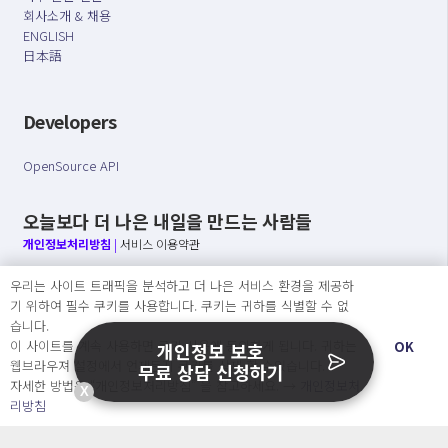
회사소개 & 채용
ENGLISH
日本語
Developers
OpenSource API
오늘보다 더 나은 내일을 만드는 사람들
개인정보처리방침
|
서비스 이용약관
우리는 사이트 트래픽을 분석하고 더 나은 서비스 환경을 제공하
○ 개인정보보호 컴플라이언스를 선도하겠습니다.
기 위하여 필수 쿠키를 사용합니다. 쿠키는 귀하를 식별할 수 없
○ 정보주체의 권리를 보장하겠습니다.
습니다.
○ 기업의 개인정보보호를 위한 효율적 관리를 보장하겠습니다.
이 사이트를 계속 사용하면 쿠키 사용에 동의하게 됩니다. 귀하는
OK
개인정보 보호
웹브라우져 설정에서 언제든지 쿠키를 삭제 할 수있습니다.
무료 상담 신청하기
자세한 방법은 “개인정보처리방침” 을 참고하세요. →
개인정보처
X
Copyright Ⓒ
리방침
2026 O.NE PEOPLE Co., Ltd. All rights reserved.